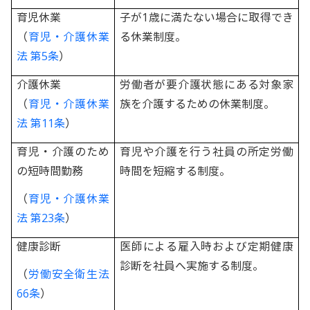
育児休業
子が1歳に満たない場合に取得でき
（
育児・介護休業
る休業制度。
法 第5条
）
介護休業
労働者が要介護状態にある対象家
（
育児・介護休業
族を介護するための休業制度。
法 第11条
）
育児・介護のため
育児や介護を行う社員の所定労働
の短時間勤務
時間を短縮する制度。
（
育児・介護休業
法 第23条
）
健康診断
医師による雇入時および定期健康
診断を社員へ実施する制度。
（
労働安全衛生法
66条
）