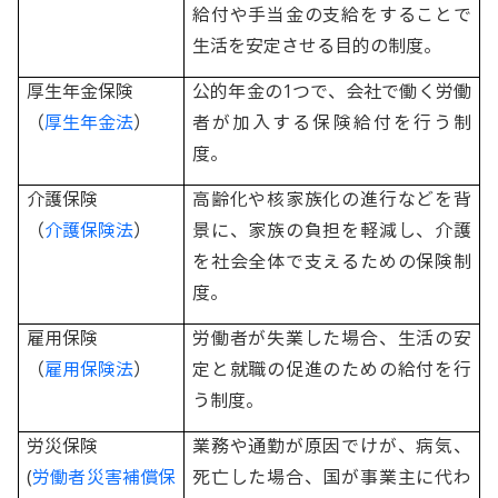
給付や手当金の支給をすることで
生活を安定させる目的の制度。
厚生年金保険
公的年金の1つで、会社で働く労働
（
厚生年金法
）
者が加入する保険給付を行う制
度。
介護保険
高齢化や核家族化の進行などを背
（
介護保険法
）
景に、家族の負担を軽減し、介護
を社会全体で支えるための保険制
度。
雇用保険
労働者が失業した場合、生活の安
（
雇用保険法
）
定と就職の促進のための給付を行
う制度。
労災保険
業務や通勤が原因でけが、病気、
(
労働者災害補償保
死亡した場合、国が事業主に代わ