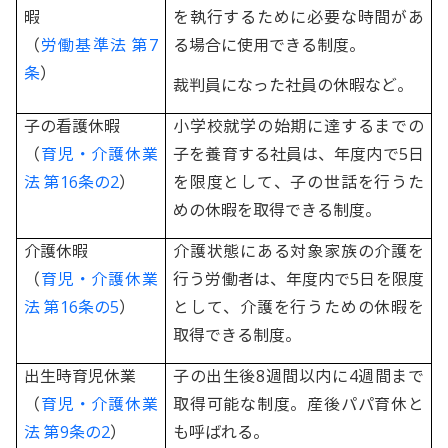
暇
を執行するために必要な時間があ
（
労働基準法 第7
る場合に使用できる制度。
条
）
裁判員になった社員の休暇など。
子の看護休暇
小学校就学の始期に達するまでの
（
育児・介護休業
子を養育する社員は、年度内で5日
法 第16条の2
）
を限度として、子の世話を行うた
めの休暇を取得できる制度。
介護休暇
介護状態にある対象家族の介護を
（
育児・介護休業
行う労働者は、年度内で5日を限度
法 第16条の5
）
として、介護を行うための休暇を
取得できる制度。
出生時育児休業
子の出生後8週間以内に4週間まで
（
育児・介護休業
取得可能な制度。産後パパ育休と
法 第9条の2
）
も呼ばれる。