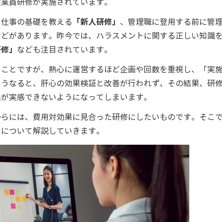
従業員研修が実施されています。
や仕事の基礎を教える
「新人研修」
、管理職に登用する前に管
などがあります。昨今では、ハラスメントに関する正しい知識
研修」
なども注目されています。
ることですが、熱心に運営するほど企画や回数を重視し、「実
そうなると、肝心の効果検証と改善が行われず、その結果、研
果が実感できないようになってしまいます。
からには、費用対効果に見合った研修にしたいものです。そこ
トについて解説していきます。